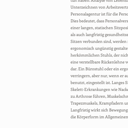
tun haben: Analyse von Lebensl
Unterzeichnen von Arbeitsverträ
Personalagentur ist für die Per
Dies bedeutet, dass Personalver
einer langen, statischen Sitzpo
als auch langfristig gesundheitss
Sitzen verbunden sind, werden 
ergonomisch ungünstig gestaltet
herkömmlichen Stuhls, der nich
eine verstellbare Rückenlehne v
dar. Ein Bürostuhl oder ein erg
verringern, aber nur, wenn er a
benutzt, eingestellt ist. Langes
Skelett-Erkrankungen wie Nack
zu Arthrose führen, Muskelsch
Trapezmuskels, Krampfadern u
Langfristig wirkt sich Bewegun
die Körperform im Allgemeinen