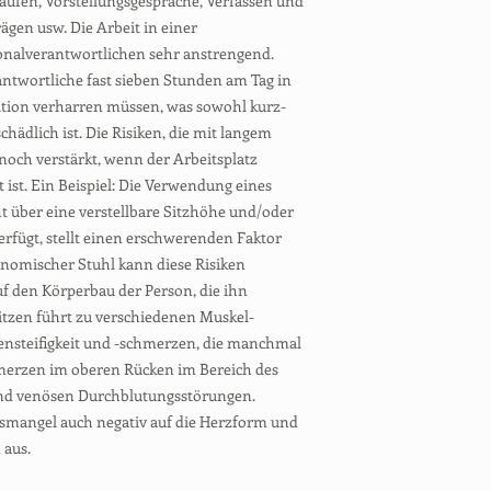
äufen, Vorstellungsgespräche, Verfassen und
gen usw. Die Arbeit in einer
sonalverantwortlichen sehr anstrengend.
antwortliche fast sieben Stunden am Tag in
sition verharren müssen, was sowohl kurz-
chädlich ist. Die Risiken, die mit langem
noch verstärkt, wenn der Arbeitsplatz
 ist. Ein Beispiel: Die Verwendung eines
t über eine verstellbare Sitzhöhe und/oder
erfügt, stellt einen erschwerenden Faktor
onomischer Stuhl kann diese Risiken
uf den Körperbau der Person, die ihn
 Sitzen führt zu verschiedenen Muskel-
ensteifigkeit und -schmerzen, die manchmal
merzen im oberen Rücken im Bereich des
nd venösen Durchblutungsstörungen.
gsmangel auch negativ auf die Herzform und
 aus.