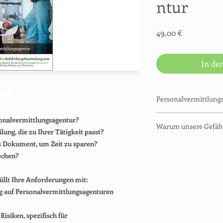
ntur
Preis
49,00 €
In de
Personalvermittlung
| Bereits ausgefüllte
sonalvermittlungsagentur?
Warum unsere Gefäh
| Sofortiger Downlo
ung, die zu Ihrer Tätigkeit passt?
| 48-Stunden-Rückers
es Dokument, um Zeit zu sparen?
| Arbeitsschutzberat
| Konform mit deuts
echen?
| Über 100 Branchen 
| Anpassbare Excel-D
| Tausende von Kund
| Für das Papierarchi
| Eine Kundenzufried
üllt Ihre Anforderungen mit:
| Für 2026 aktualisier
| Support per E-Mail
g auf Personalvermittlungsagenturen
| Aufmerksamer Supp
| Für Ihre Fragen err
isiken, spezifisch für