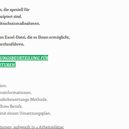
 die speziell für
ipiert sind.
eitsschutzmaßnahmen.
ren Excel-Datei, die es Ihnen ermöglicht,
urchzuführen.
UNGSBEURTEILUNG FÜR
NTUREN
ion.
ensinformationen.
 Risikobewertungs-Methode.
Ihres Berufs.
n mit einem Umsetzungsplan.
tionen, aufgeteilt in 4 Arbeitsplätze: