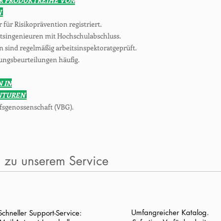
R PRODUKTREIHE VON
N
r für Risikoprävention registriert.
itsingenieuren mit Hochschulabschluss.
 sind regelmäßig arbeitsinspektoratgeprüft.
ungsbeurteilungen häufig.
 IN
NTUREN
fsgenossenschaft (VBG).
n zu unserem Service
Umfangreicher Katalog.
Schneller Support-Service: