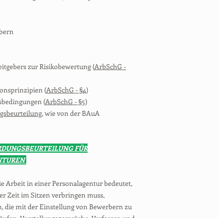
bern
eitgebers zur Risikobewertung (
ArbSchG -
onsprinzipien (
ArbSchG - §4
)
tsbedingungen (
ArbSchG - §5
)
sbeurteilung
, wie von der BAuA
RDUNGSBEURTEILUNG FÜR
NTUREN
e Arbeit in einer Personalagentur bedeutet,
er Zeit im Sitzen verbringen muss,
, die mit der Einstellung von Bewerbern zu