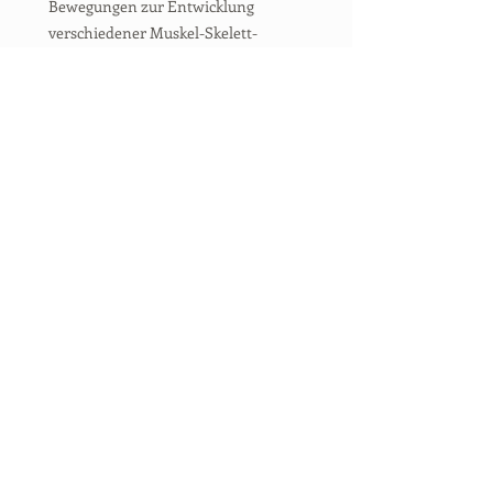
Bewegungen zur Entwicklung
verschiedener Muskel-Skelett-
Erkrankungen der oberen Gliedmaßen
beitragen, die im Beruf des Fliesenlegers
auftreten können.
RECHTSKONFORMITÄT UNSERER
PRODUKTREIHE VON
GEFÄHRDUNGSBEURTEILUNGEN
_ Wir sind als professionelle Berater für
Risikoprävention registriert.
_ Unser Team besteht aus
Sicherheitsingenieuren mit
Hochschulabschluss.
_ Unsere Gefährdungsbeurteilungen sind
regelmäßig arbeitsinspektoratgeprüft.
_ Wir aktualisieren unsere
Gefährdungsbeurteilungen häufig.