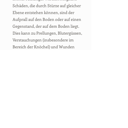
Schäden, die durch Stürze auf gleicher
Ebene entstehen können, sind der
Aufprall auf den Boden oder auf einen
Gegenstand, der auf dem Boden liegt.
Dies kann zu Prellungen, Blutergüssen,
Verstauchungen (insbesondere im
Bereich der Knöchel) und Wunden
führen. In selteneren Fällen, z. B. bei
Stürzen auf Stufen oder bei direktem
Kontakt des Kopfes mit dem Boden oder
einem Gegenstand, kann es zu einem
Schädel-Hirn-Trauma der Person
kommen.
RECHTSKONFORMITÄT UNSERER
PRODUKTREIHE VON
GEFÄHRDUNGSBEURTEILUNGEN