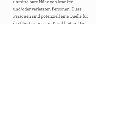
unmittelbare Nähe von kranken
und/oder verletzten Personen. Diese
Personen sind potenziell eine Quelle für
die Übertragung von Krankheiten. Das
Risiko besteht beim Kontakt mit Blut
oder biologischen Flüssigkeiten auf
verletzter Haut (Stich, Schnitt) oder bei
Spritzern auf eine Schleimhaut (Auge,
Mund).
RECHTSKONFORMITÄT UNSERER
PRODUKTREIHE VON
GEFÄHRDUNGSBEURTEILUNGEN
_ Wir sind als professionelle Berater für
Risikoprävention registriert.
_ Unser Team besteht aus
Sicherheitsingenieuren mit
Hochschulabschluss.