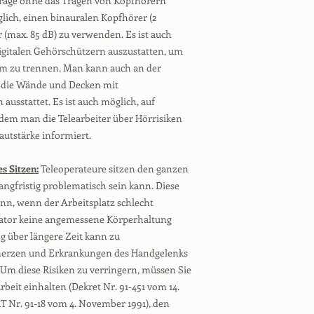
räge ohne das Tragen von Kopfhörern
lich, einen binauralen Kopfhörer (2
(max. 85 dB) zu verwenden. Es ist auch
digitalen Gehörschützern auszustatten, um
rm zu trennen. Man kann auch an der
n die Wände und Decken mit
ausstattet. Es ist auch möglich, auf
dem man die Telearbeiter über Hörrisiken
autstärke informiert.
es Sitzen:
Teleoperateure sitzen den ganzen
angfristig problematisch sein kann. Diese
nn, wenn der Arbeitsplatz schlecht
erator keine angemessene Körperhaltung
ng über längere Zeit kann zu
erzen und Erkrankungen des Handgelenks
Um diese Risiken zu verringern, müssen Sie
rbeit einhalten (Dekret Nr. 91-451 vom 14.
 Nr. 91-18 vom 4. November 1991), den