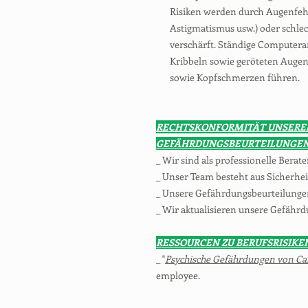
Risiken werden durch Augenfehle
Astigmatismus usw.) oder schlec
verschärft. Ständige Compute
Kribbeln sowie geröteten Auge
sowie Kopfschmerzen führen.
RECHTSKONFORMITÄT UNSERE
GEFÄHRDUNGSBEURTEILUNGE
_ Wir sind als professionelle Berate
_ Unser Team besteht aus Sicherhe
_ Unsere Gefährdungsbeurteilungen
_ Wir aktualisieren unsere Gefährd
RESSOURCEN ZU BERUFSRISIKE
_ "
Psychische Gefährdungen von Cal
employee.