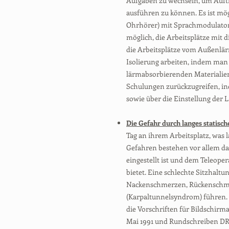
Aufgaben zu wechseln, um Auft
ausführen zu können. Es ist mög
Ohrhörer) mit Sprachmodulator 
möglich, die Arbeitsplätze mit 
die Arbeitsplätze vom Außenlä
Isolierung arbeiten, indem ma
lärmabsorbierenden Materialien 
Schulungen zurückzugreifen, in
sowie über die Einstellung der L
Die Gefahr durch langes statisch
Tag an ihrem Arbeitsplatz, was l
Gefahren bestehen vor allem da
eingestellt ist und dem Teleop
bietet. Eine schlechte Sitzhaltu
Nackenschmerzen, Rückenschm
(Karpaltunnelsyndrom) führen. 
die Vorschriften für Bildschirma
Mai 1991 und Rundschreiben DRT