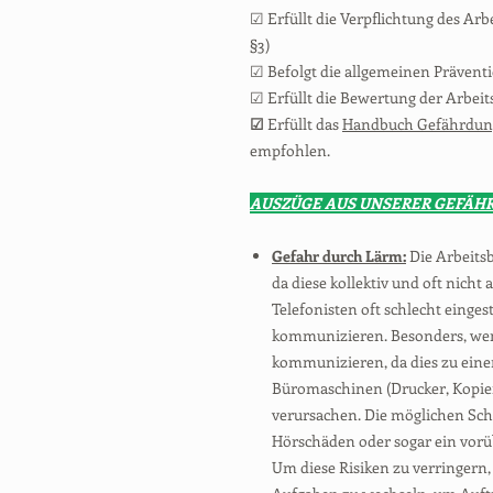
☑ Erfüllt die Verpflichtung des Arb
§3
)
☑ Befolgt die allgemeinen Präventi
☑ Erfüllt die Bewertung der Arbei
☑
Erfüllt das
Handbuch Gefährdung
empfohlen.
AUSZÜGE AUS UNSERER GEFÄH
Gefahr durch Lärm:
Die Arbeitsb
da diese kollektiv und oft nich
Telefonisten oft schlecht einge
kommunizieren. Besonders, wen
kommunizieren, da dies zu ein
Büromaschinen (Drucker, Kopier
verursachen. Die möglichen Sch
Hörschäden oder sogar ein vorü
Um diese Risiken zu verringern,