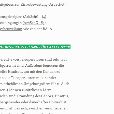
eitgebers zur Risikobewertung (
ArbSchG -
onsprinzipien (
ArbSchG - §4
)
tsbedingungen (
ArbSchG - §5
)
sbeurteilung
, wie von der BAuA
RDUNGSBEURTEILUNG FÜR CALLCENTER
ereiche von Teleoperatoren sind sehr laut,
t abgetrennt sind. Außerdem benutzen die
stellte Headsets, um mit den Kunden zu
n alle Teleoperatoren miteinander
em erheblichen Umgebungslärm führt. Auch
er...) können zusätzlichen Lärm
äden sind: Ermüdung des Gehörs, Tinnitus,
bergehender oder dauerhafter Hörverlust.
 empfiehlt es sich, zwischen verschiedenen