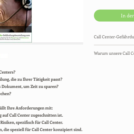
In de
Call Center-Gefährd
| Bereits ausgefüllte
Warum unsere Call C
| Sofortiger Downlo
| 48-Stunden-Rückers
| Arbeitsschutzberat
| Konform mit deuts
| Über 100 Branchen 
 Centers?
| Anpassbare Excel-D
| Tausende von Kund
ung, die zu Ihrer Tätigkeit passt?
| Für das Papierarchi
| Eine Kundenzufried
| Für 2026 aktualisier
es Dokument, um Zeit zu sparen?
| Support per E-Mail
echen?
| Aufmerksamer Supp
| Für Ihre Fragen err
üllt Ihre Anforderungen mit:
auf Call Center zugeschnitten ist.
isiken, spezifisch für Call Center.
 die speziell für Call Center konzipiert sind.