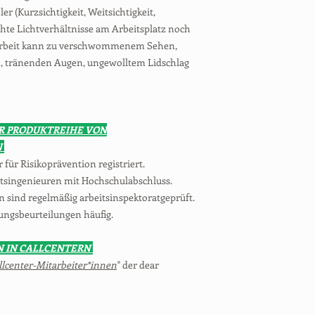
r (Kurzsichtigkeit, Weitsichtigkeit,
hte Lichtverhältnisse am Arbeitsplatz noch
rarbeit kann zu verschwommenem Sehen,
n, tränenden Augen, ungewolltem Lidschlag
R PRODUKTREIHE VON
N
r für Risikoprävention registriert.
itsingenieuren mit Hochschulabschluss.
 sind regelmäßig arbeitsinspektoratgeprüft.
ungsbeurteilungen häufig.
N IN CALLCENTERN
lcenter-Mitarbeiter*innen
" der dear