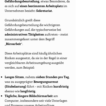
Gefährdungsbeurteilung
, etwas Besonderes, da
es sich auf
einen bestimmten Arbeitsplatz
im
Unternehmen bezieht:
Sekretariat
.
Grundsätzlich greift diese
Gefährdungsbeurteilung die wichtigsten
Gefährdungen auf, die typischerweise bei
administrativen Tätigkeiten
auftreten – meist
zusammengefasst unter dem Begriff
„
Büroarbeit
“.
Diese Arbeitsplätze sind häufig ähnlichen
Risiken ausgesetzt, da sie in der Regel in einer
vergleichbaren Arbeitsumgebung ausgeübt
werden, zum Beispiel:
Langes Sitzen
, nahezu
sieben Stunden pro Tag
,
was zu ausgeprägter
Bewegungsarmut
(Sitzbelastung)
führt – mit Risiken
kurzfristig
ebenso wie
langfristig
.
Tägliche, längere Bildschirmarbeit
am
Computer, insbesondere seit viele Unterlagen
und Prozesse unseres Arbeitsalltags