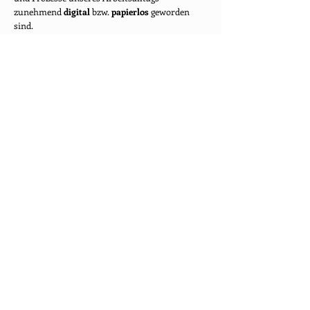
zunehmend
digital
bzw.
papierlos
geworden
sind.
Beispiel einer ausgefüllten
Gefährdungsbeurteilung für Telearbeit
Unsere ausgefüllte Gefährdungsbeurteilung für
Telearbeit finden Sie hier.
Letztes Beispiel einer ausgefüllten
Gefährdungsbeurteilung
– ein besonderer Fall,
da es eine
Arbeitsorganisation
betrifft, die sich
in vielen Unternehmen infolge der
gesundheitlichen Schutzmaßnahmen während
der Pandemie
stark verbreitet hat:
Telearbeit
.