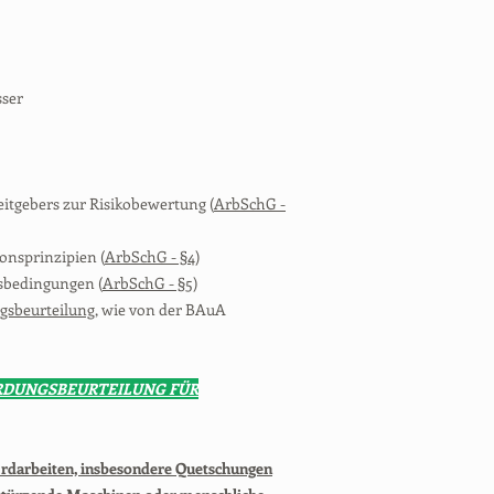
sser
eitgebers zur Risikobewertung (
ArbSchG -
onsprinzipien (
ArbSchG - §4
)
tsbedingungen (
ArbSchG - §5
)
sbeurteilung
, wie von der BAuA
RDUNGSBEURTEILUNG FÜR
rdarbeiten, insbesondere Quetschungen