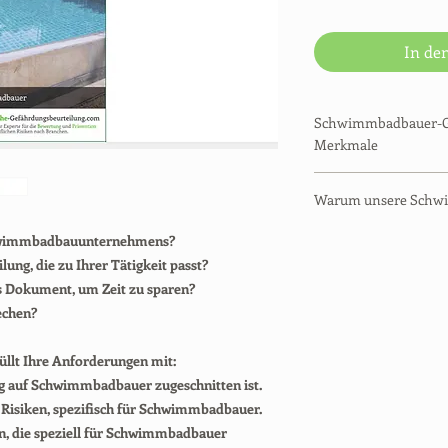
In de
Schwimmbadbauer-Ge
Merkmale
| Bereits ausgefüllte
Warum unsere Schw
| Sofortiger Downlo
| 48-Stunden-Rückers
| Arbeitsschutzberat
Schwimmbadbauunternehmens?
| Konform mit deuts
| Über 100 Branchen 
ung, die zu Ihrer Tätigkeit passt?
| Anpassbare Excel-D
| Tausende von Kund
| Für das Papierarchi
es Dokument, um Zeit zu sparen?
| Eine Kundenzufried
| Für 2026 aktualisier
echen?
| Support per E-Mail
| Aufmerksamer Supp
üllt Ihre Anforderungen mit:
| Für Ihre Fragen err
g auf Schwimmbadbauer zugeschnitten ist.
 Risiken, spezifisch für Schwimmbadbauer.
n, die speziell für Schwimmbadbauer