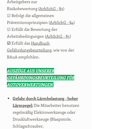
Arbeitgebers zur
Risikobewertung (
ArbSchG - §3
)
☑ Befolgt die allgemeinen
Präventionsprinzipien (
ArbSchG - §4
)
☑ Erfüllt die Bewertung der
Arbeitsbedingungen (
ArbSchG - §5
)
☑
Erfüllt das
Handbuch
Gefährdungsbeurteilung
, wie von der
BAuA empfohlen.
AUSZÜGE AUS UNSERER
GEFÄHRDUNGSBEURTEILUNG FÜR
AUTOVERWERTUNGEN
Gefahr durch Lärmbelastung - hoher
Lärmpegel:
Die Mitarbeiter benutzen
regelmäßig Elektrowerkzeuge oder
Druckluftwerkzeuge (Blaspistole,
Schlagschrauber,