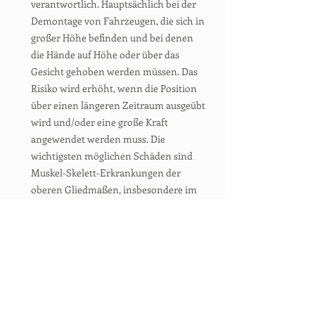
verantwortlich. Hauptsächlich bei der
Demontage von Fahrzeugen, die sich in
großer Höhe befinden und bei denen
die Hände auf Höhe oder über das
Gesicht gehoben werden müssen. Das
Risiko wird erhöht, wenn die Position
über einen längeren Zeitraum ausgeübt
wird und/oder eine große Kraft
angewendet werden muss. Die
wichtigsten möglichen Schäden sind
Muskel-Skelett-Erkrankungen der
oberen Gliedmaßen, insbesondere im
Bereich der Schultern, wo
Sehnenentzündungen auftreten
können. Periartikuläre Erkrankungen
im Allgemeinen werden übrigens in
einigen Berufen des Kfz-Gewerbes als
Berufskrankheiten anerkannt.